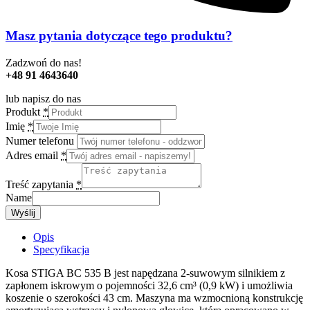
Masz pytania dotyczące tego produktu?
Zadzwoń do nas!
+48 91 4643640
lub napisz do nas
Produkt
*
Imię
*
Numer telefonu
Adres email
*
Treść zapytania
*
Name
Wyślij
Opis
Specyfikacja
Kosa STIGA BC 535 B jest napędzana 2-suwowym silnikiem z
zapłonem iskrowym o pojemności 32,6 cm³ (0,9 kW) i umożliwia
koszenie o szerokości 43 cm. Maszyna ma wzmocnioną konstrukcję