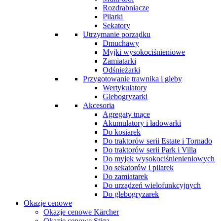
Rozdrabniacze
Pilarki
Sekatory
Utrzymanie porządku
Dmuchawy
Myjki wysokociśnieniowe
Zamiatarki
Odśnieżarki
Przygotowanie trawnika i gleby
Wertykulatory
Glebogryzarki
Akcesoria
Agregaty tnące
Akumulatory i ładowarki
Do kosiarek
Do traktorów serii Estate i Tornado
Do traktorów serii Park i Villa
Do myjek wysokociśnienieniowych
Do sekatorów i pilarek
Do zamiatarek
Do urządzeń wielofunkcyjnych
Do glebogryzarek
Okazje cenowe
Okazje cenowe Kärcher
Okazje cenowe Stiga