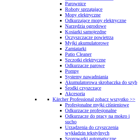
Parownice
Roboty sprzątające
Mopy elektryczne
Odkurzające mopy elektryczne
Narzędzia ogrodowe
Kosiarki samojezdne
Oczyszczacze powietrza
Myjki akumulatorowe
Zamiatarki
Patio Cleaner
Szczotki elektryczne
Odkurzacze parowe
Pompy
Systemy nawadniania
Akumulatorowa skrobaczka do szyb
Środki czyszczące
Akcesoria
Kärcher Professional
zobacz wszystko >>
Profesjonalne myjki ciśnieniowe
Odkurzacze profesjonalne
Odkurzacze do pracy na mokro i
sucho
Urządzenia do czyszczenia
wykładzin tekstylnych
Szorowarki automatyczne