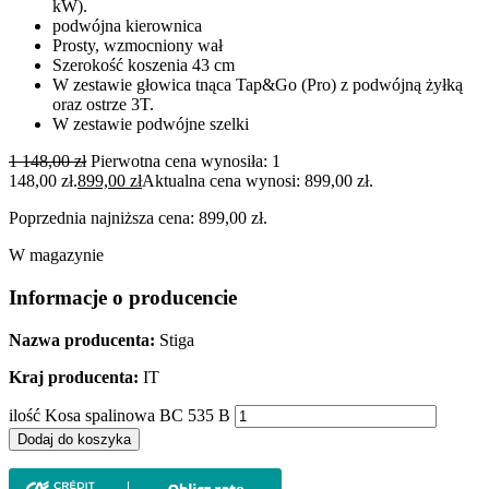
kW).
podwójna kierownica
Prosty, wzmocniony wał
Szerokość koszenia 43 cm
W zestawie głowica tnąca Tap&Go (Pro) z podwójną żyłką
oraz ostrze 3T.
W zestawie podwójne szelki
1 148,00
zł
Pierwotna cena wynosiła: 1
148,00 zł.
899,00
zł
Aktualna cena wynosi: 899,00 zł.
Poprzednia najniższa cena:
899,00
zł
.
W magazynie
Informacje o producencie
Nazwa producenta:
Stiga
Kraj producenta:
IT
ilość Kosa spalinowa BC 535 B
Dodaj do koszyka