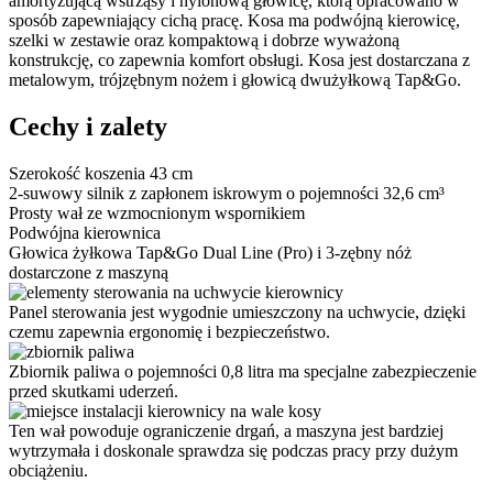
amortyzującą wstrząsy i nylonową głowicę, którą opracowano w
sposób zapewniający cichą pracę. Kosa ma podwójną kierowicę,
szelki w zestawie oraz kompaktową i dobrze wyważoną
konstrukcję, co zapewnia komfort obsługi. Kosa jest dostarczana z
metalowym, trójzębnym nożem i głowicą dwużyłkową Tap&Go.
Cechy i zalety
Szerokość koszenia 43 cm
2-suwowy silnik z zapłonem iskrowym o pojemności 32,6 cm³
Prosty wał ze wzmocnionym wspornikiem
Podwójna kierownica
Głowica żyłkowa Tap&Go Dual Line (Pro) i 3-zębny nóż
dostarczone z maszyną
Panel sterowania jest wygodnie umieszczony na uchwycie, dzięki
czemu zapewnia ergonomię i bezpieczeństwo.
Zbiornik paliwa o pojemności 0,8 litra ma specjalne zabezpieczenie
przed skutkami uderzeń.
Ten wał powoduje ograniczenie drgań, a maszyna jest bardziej
wytrzymała i doskonale sprawdza się podczas pracy przy dużym
obciążeniu.