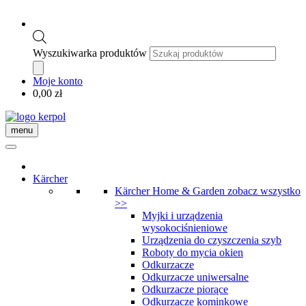
Wyszukiwarka produktów
Moje konto
0,00
zł
menu
Kärcher
Kärcher Home & Garden
zobacz wszystko
>>
Myjki i urządzenia
wysokociśnieniowe
Urządzenia do czyszczenia szyb
Roboty do mycia okien
Odkurzacze
Odkurzacze uniwersalne
Odkurzacze piorące
Odkurzacze kominkowe