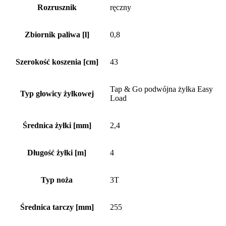
Rozrusznik
ręczny
Zbiornik paliwa [l]
0,8
Szerokość koszenia [cm]
43
Tap & Go podwójna żyłka Easy
Typ głowicy żyłkowej
Load
Średnica żyłki [mm]
2,4
Długość żyłki [m]
4
Typ noża
3T
Średnica tarczy [mm]
255