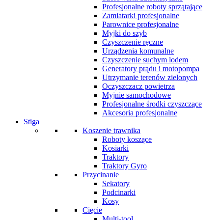
Profesjonalne roboty sprzątające
Zamiatarki profesjonalne
Parownice profesjonalne
Myjki do szyb
Czyszczenie ręczne
Urządzenia komunalne
Czyszczenie suchym lodem
Generatory prądu i motopompa
Utrzymanie terenów zielonych
Oczyszczacz powietrza
Myjnie samochodowe
Profesjonalne środki czyszczące
Akcesoria profesjonalne
Stiga
Koszenie trawnika
Roboty koszące
Kosiarki
Traktory
Traktory Gyro
Przycinanie
Sekatory
Podcinarki
Kosy
Cięcie
Multi-tool