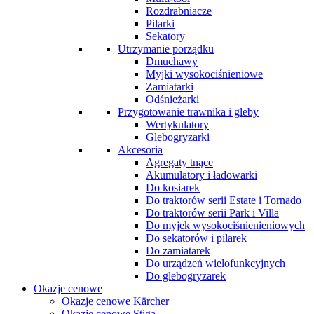
Rozdrabniacze
Pilarki
Sekatory
Utrzymanie porządku
Dmuchawy
Myjki wysokociśnieniowe
Zamiatarki
Odśnieżarki
Przygotowanie trawnika i gleby
Wertykulatory
Glebogryzarki
Akcesoria
Agregaty tnące
Akumulatory i ładowarki
Do kosiarek
Do traktorów serii Estate i Tornado
Do traktorów serii Park i Villa
Do myjek wysokociśnienieniowych
Do sekatorów i pilarek
Do zamiatarek
Do urządzeń wielofunkcyjnych
Do glebogryzarek
Okazje cenowe
Okazje cenowe Kärcher
Okazje cenowe Stiga