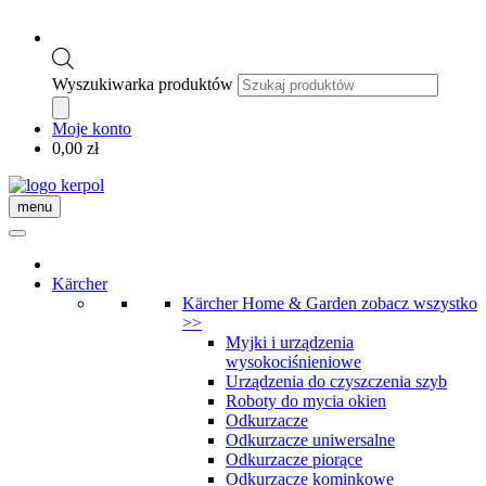
Wyszukiwarka produktów
Moje konto
0,00
zł
menu
Kärcher
Kärcher Home & Garden
zobacz wszystko
>>
Myjki i urządzenia
wysokociśnieniowe
Urządzenia do czyszczenia szyb
Roboty do mycia okien
Odkurzacze
Odkurzacze uniwersalne
Odkurzacze piorące
Odkurzacze kominkowe