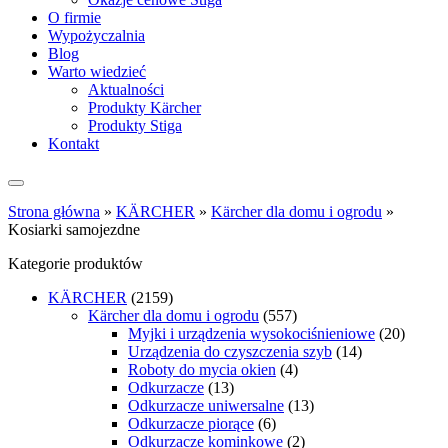
O firmie
Wypożyczalnia
Blog
Warto wiedzieć
Aktualności
Produkty Kärcher
Produkty Stiga
Kontakt
Strona główna
»
KÄRCHER
»
Kärcher dla domu i ogrodu
»
Kosiarki samojezdne
Kategorie produktów
KÄRCHER
(2159)
Kärcher dla domu i ogrodu
(557)
Myjki i urządzenia wysokociśnieniowe
(20)
Urządzenia do czyszczenia szyb
(14)
Roboty do mycia okien
(4)
Odkurzacze
(13)
Odkurzacze uniwersalne
(13)
Odkurzacze piorące
(6)
Odkurzacze kominkowe
(2)