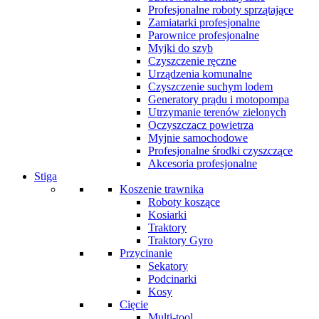
Profesjonalne roboty sprzątające
Zamiatarki profesjonalne
Parownice profesjonalne
Myjki do szyb
Czyszczenie ręczne
Urządzenia komunalne
Czyszczenie suchym lodem
Generatory prądu i motopompa
Utrzymanie terenów zielonych
Oczyszczacz powietrza
Myjnie samochodowe
Profesjonalne środki czyszczące
Akcesoria profesjonalne
Stiga
Koszenie trawnika
Roboty koszące
Kosiarki
Traktory
Traktory Gyro
Przycinanie
Sekatory
Podcinarki
Kosy
Cięcie
Multi-tool