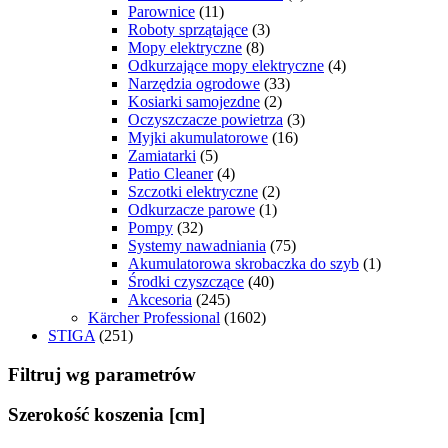
Parownice
(11)
Roboty sprzątające
(3)
Mopy elektryczne
(8)
Odkurzające mopy elektryczne
(4)
Narzędzia ogrodowe
(33)
Kosiarki samojezdne
(2)
Oczyszczacze powietrza
(3)
Myjki akumulatorowe
(16)
Zamiatarki
(5)
Patio Cleaner
(4)
Szczotki elektryczne
(2)
Odkurzacze parowe
(1)
Pompy
(32)
Systemy nawadniania
(75)
Akumulatorowa skrobaczka do szyb
(1)
Środki czyszczące
(40)
Akcesoria
(245)
Kärcher Professional
(1602)
STIGA
(251)
Filtruj wg parametrów
Szerokość koszenia [cm]