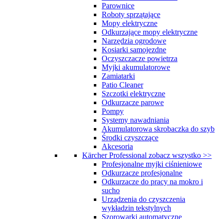
Parownice
Roboty sprzątające
Mopy elektryczne
Odkurzające mopy elektryczne
Narzędzia ogrodowe
Kosiarki samojezdne
Oczyszczacze powietrza
Myjki akumulatorowe
Zamiatarki
Patio Cleaner
Szczotki elektryczne
Odkurzacze parowe
Pompy
Systemy nawadniania
Akumulatorowa skrobaczka do szyb
Środki czyszczące
Akcesoria
Kärcher Professional
zobacz wszystko >>
Profesjonalne myjki ciśnieniowe
Odkurzacze profesjonalne
Odkurzacze do pracy na mokro i
sucho
Urządzenia do czyszczenia
wykładzin tekstylnych
Szorowarki automatyczne