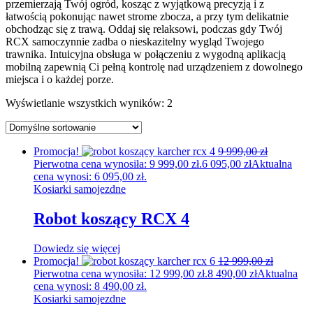
przemierzają Twój ogród, kosząc z wyjątkową precyzją i z
łatwością pokonując nawet strome zbocza, a przy tym delikatnie
obchodząc się z trawą. Oddaj się relaksowi, podczas gdy Twój
RCX samoczynnie zadba o nieskazitelny wygląd Twojego
trawnika. Intuicyjna obsługa w połączeniu z wygodną aplikacją
mobilną zapewnią Ci pełną kontrolę nad urządzeniem z dowolnego
miejsca i o każdej porze.
Wyświetlanie wszystkich wyników: 2
Promocja!
9 999,00
zł
Pierwotna cena wynosiła: 9 999,00 zł.
6 095,00
zł
Aktualna
cena wynosi: 6 095,00 zł.
Kosiarki samojezdne
Robot koszący RCX 4
Dowiedz się więcej
Promocja!
12 999,00
zł
Pierwotna cena wynosiła: 12 999,00 zł.
8 490,00
zł
Aktualna
cena wynosi: 8 490,00 zł.
Kosiarki samojezdne