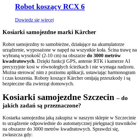
Robot koszący RCX 6
Dowiedz się więcej
Kosiarki samojezdne marki Kärcher
Robot samojezdny to samobieżne, działające na akumulatorze
urządzenie, wyposażone w napęd na wszystkie koła. Ścina trawę na
wybraną wysokość (2-10 cm) na obszarze
do 3000 metrów
kwadratowych
. Dzięki funkcji GPS, antenie RTK i kamerze AI
precyzyjnie kosi w równoległych ścieżkach i nie wymaga nadzoru.
Można sterować nim z poziomu aplikacji, ustawiając harmonogram
i czas koszenia. Roboty koszące Kärcher omijają przeszkody i są
bezpieczne dla zwierząt domowych.
Kosiarki samojezdne Szczecin
– do
jakich zadań są przeznaczone?
Kosiarka samojezdna jaką zakupisz w naszym sklepie w Szczecinie
to urządzenie odpowiednie do automatycznej pielęgnacji trawników
na obszarze do 3000 metrów kwadratowych. Sprawdzi się,
zwłaszcza gdy: