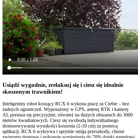
Usiądź wygodnie, zrelaksuj się i ciesz się idealnie
skoszonym trawnikiem!
Inteligentny robot koszący RCX 6 wykona pracę za Ciebie – bez
żadnych ograniczeń. Wyposażony w GPS, antenę RTK i kamerę
AI, porusza się precyzyjnie, również na dużych obszarach do 3000
metrów kwadratowych. Ciesz się swobodą indywidualnego
dostosowywania wysokości koszenia (2-10 cm) za pomocą
aplikacji. RCX 6 wykrywa i sprytnie omija przeszkody, chroni
zwierzęta domowe i pokonuje wzniesienia do 70% dzięki napędowi