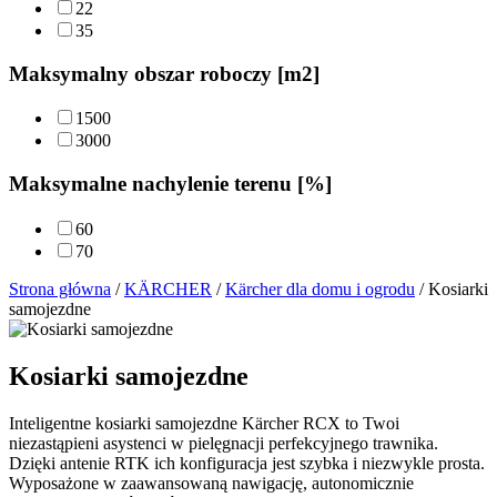
22
35
Maksymalny obszar roboczy [m2]
1500
3000
Maksymalne nachylenie terenu [%]
60
70
Strona główna
/
KÄRCHER
/
Kärcher dla domu i ogrodu
/ Kosiarki
samojezdne
Kosiarki samojezdne
Inteligentne kosiarki samojezdne Kärcher RCX to Twoi
niezastąpieni asystenci w pielęgnacji perfekcyjnego trawnika.
Dzięki antenie RTK ich konfiguracja jest szybka i niezwykle prosta.
Wyposażone w zaawansowaną nawigację, autonomicznie