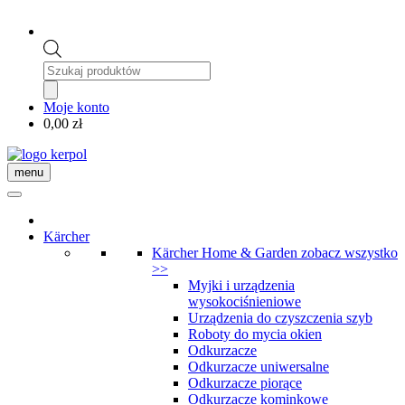
Wyszukiwarka
produktów
Moje konto
0,00
zł
menu
Kärcher
Kärcher Home & Garden
zobacz wszystko
>>
Myjki i urządzenia
wysokociśnieniowe
Urządzenia do czyszczenia szyb
Roboty do mycia okien
Odkurzacze
Odkurzacze uniwersalne
Odkurzacze piorące
Odkurzacze kominkowe