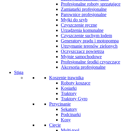
Profesjonalne roboty sprzątające
Zamiatarki profesjonalne
Parownice profesjonalne
Myjki do szyb
Czyszczenie ręczne
Urządzenia komunalne
Czyszczenie suchym lodem
Generatory prądu i motopompa
Utrzymanie terenów zielonych
Oczyszczacz powietrza
Myjnie samochodowe
Profesjonalne środki czyszczące
Akcesoria profesjonalne
Stiga
Koszenie trawnika
Roboty koszące
Kosiarki
Traktory
Traktory Gyro
Przycinanie
Sekatory
Podcinarki
Kosy
Cięcie
Multi-tool