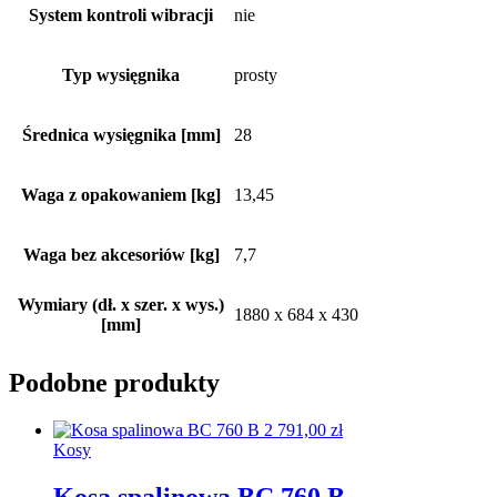
System kontroli wibracji
nie
Typ wysięgnika
prosty
Średnica wysięgnika [mm]
28
Waga z opakowaniem [kg]
13,45
Waga bez akcesoriów [kg]
7,7
Wymiary (dł. x szer. x wys.)
1880 x 684 x 430
[mm]
Podobne produkty
2 791,00
zł
Kosy
Kosa spalinowa BC 760 B