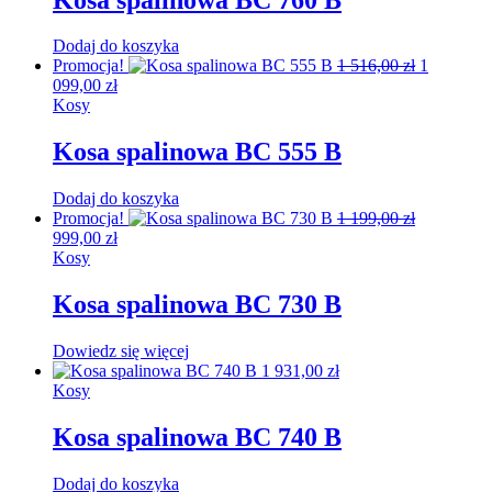
Dodaj do koszyka
Promocja!
1 516,00
zł
Pierwotna
1
099,00
zł
Aktualna
cena
Kosy
cena
wynosiła:
wynosi:
1
1
516,00 zł.
Kosa spalinowa BC 555 B
099,00 zł.
Dodaj do koszyka
Promocja!
1 199,00
zł
Pierwotna
999,00
zł
Aktualna
cena
Kosy
cena
wynosiła:
wynosi:
1
999,00 zł.
Kosa spalinowa BC 730 B
199,00 zł.
Dowiedz się więcej
1 931,00
zł
Kosy
Kosa spalinowa BC 740 B
Dodaj do koszyka