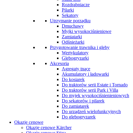
Rozdrabniacze
Pilarki
Sekatory
Utrzymanie porządku
Dmuchawy
Myjki wysokociśnieniowe
Zamiatarki
Odśnieżarki
Przygotowanie trawnika i gleby
Wertykulatory
Glebogryzarki
Akcesoria
Agregaty tnące
Akumulatory i ładowarki
Do kosiarek
Do traktorów serii Estate i Tornado
Do traktorów serii Park i Villa
Do myjek wysokociśnienieniowych
Do sekatorów i pilarek
Do zamiatarek
Do urządzeń wielofunkcyjnych
Do glebogryzarek
Okazje cenowe
Okazje cenowe Kärcher
Okazje cenowe Stiga