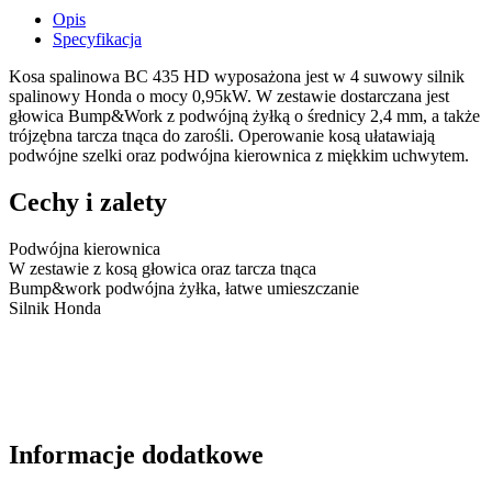
Opis
Specyfikacja
Kosa spalinowa BC 435 HD wyposażona jest w 4 suwowy silnik
spalinowy Honda o mocy 0,95kW. W zestawie dostarczana jest
głowica Bump&Work z podwójną żyłką o średnicy 2,4 mm, a także
trójzębna tarcza tnąca do zarośli. Operowanie kosą ułatawiają
podwójne szelki oraz podwójna kierownica z miękkim uchwytem.
Cechy i zalety
Podwójna kierownica
W zestawie z kosą głowica oraz tarcza tnąca
Bump&work podwójna żyłka, łatwe umieszczanie
Silnik Honda
Informacje dodatkowe