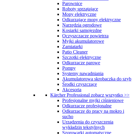
Parownice
Roboty sprzątające
Mopy elektryczne
Odkurzające mopy elektryczne
Narzędzia ogrodowe
Kosiarki samojezdne
Oczyszczacze powietrza
Myjki akumulatorowe
Zamiatarki
Patio Cleaner
Szczotki elektryczne
Odkurzacze parowe
Pompy
Systemy nawadniania
Akumulatorowa skrobaczka do szyb
Środki czyszczące
Akcesoria
Kärcher Professional
zobacz wszystko >>
Profesjonalne myjki ciśnieniowe
Odkurzacze profesjonalne
Odkurzacze do pracy na mokro i
sucho
Urządzenia do czyszczenia
wykładzin tekstylnych
Szorowarki automatyczne