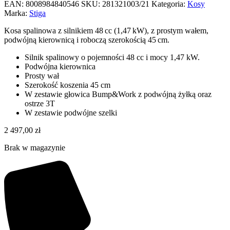
EAN:
8008984840546
SKU:
281321003/21
Kategoria:
Kosy
Marka:
Stiga
Kosa spalinowa z silnikiem 48 cc (1,47 kW), z prostym wałem,
podwójną kierownicą i roboczą szerokością 45 cm.
Silnik spalinowy o pojemności 48 cc i mocy 1,47 kW.
Podwójna kierownica
Prosty wał
Szerokość koszenia 45 cm
W zestawie głowica Bump&Work z podwójną żyłką oraz
ostrze 3T
W zestawie podwójne szelki
2 497,00
zł
Brak w magazynie