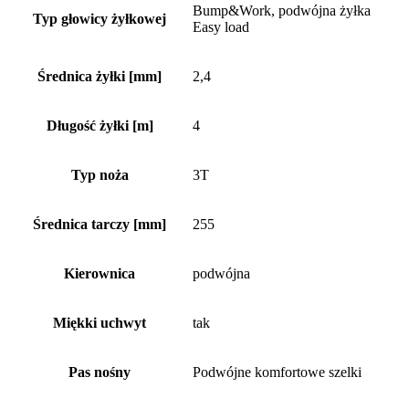
Bump&Work, podwójna żyłka
Typ głowicy żyłkowej
Easy load
Średnica żyłki [mm]
2,4
Długość żyłki [m]
4
Typ noża
3T
Średnica tarczy [mm]
255
Kierownica
podwójna
Miękki uchwyt
tak
Pas nośny
Podwójne komfortowe szelki