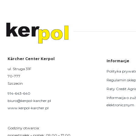
Kärcher Center Kerpol
Informacje
ul. Struga 31F
Polityka prywat
70-777
Regulamin skle
Szczecin
Raty Credit Agri
914-643-640
Informacja o zu
biuro@kerpol-karcher.pl
elektronicznym
www.kerpol-karcher.pl
Godziny otwarcia:
poniedziałek – piątek: 09:00 – 17:00