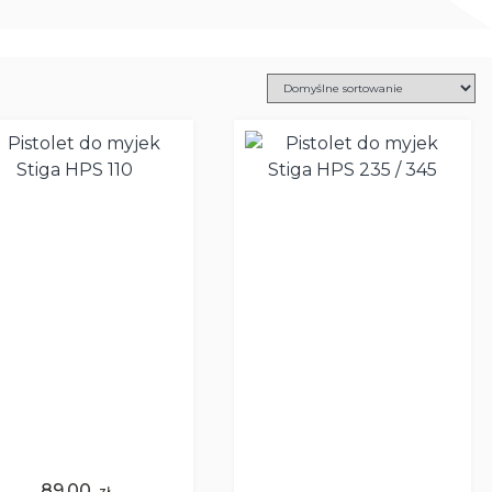
89,00
zł