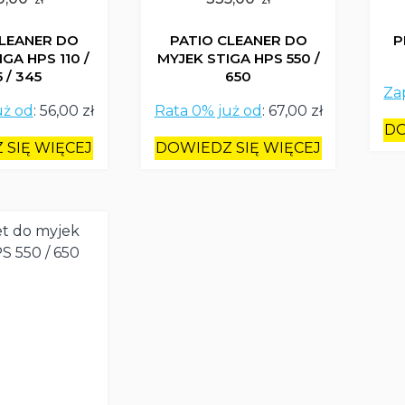
CLEANER DO
PATIO CLEANER DO
P
GA HPS 110 /
MYJEK STIGA HPS 550 /
 / 345
650
Za
uż od
:
56,00 zł
Rata 0% już od
:
67,00 zł
DO
 SIĘ WIĘCEJ
DOWIEDZ SIĘ WIĘCEJ