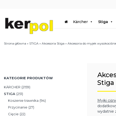
Kärcher
Stiga
Strona główna
»
STIGA
»
Akcesoria Stiga
»
Akcesoria do myjek wysokociśni
Akces
KATEGORIE PRODUKTÓW
Stiga
KÄRCHER
(2159)
STIGA
(251)
Myjki ciśn
Koszenie trawnika
(94)
dodatkowy
Przycinanie
(27)
wydatnie 
Cięcie
(22)