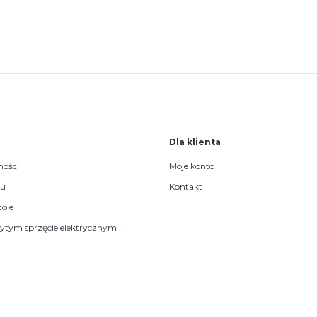
Dla klienta
ności
Moje konto
pu
Kontakt
cole
żytym sprzęcie elektrycznym i