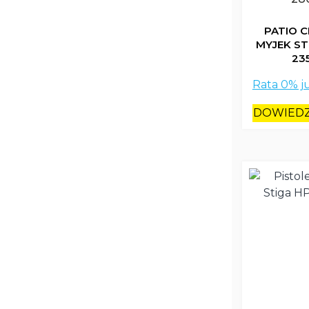
PATIO 
MYJEK STI
235
Rata 0% j
DOWIEDZ