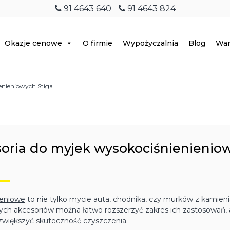
91 4643 640
91 4643 824
Okazje cenowe
O firmie
Wypożyczalnia
Blog
War
enieniowych Stiga
oria do myjek wysokociśnienienio
ieniowe
to nie tylko mycie auta, chodnika, czy murków z kamieni
ch akcesoriów można łatwo rozszerzyć zakres ich zastosowań, 
zwiększyć skuteczność czyszczenia.