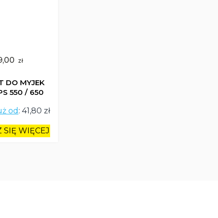
9,00
zł
T DO MYJEK
S 550 / 650
uż od
:
41,80 zł
 SIĘ WIĘCEJ