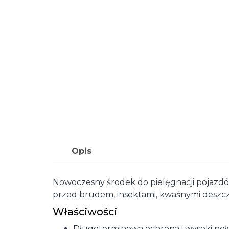
Opis
Nowoczesny środek do pielęgnacji pojazdów
przed brudem, insektami, kwaśnymi deszcza
Właściwości
Długoterminowa ochrona i wysoki poł