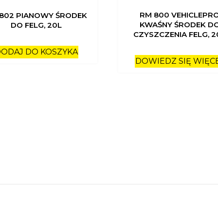
RM 800 VEHICLEPR
802 PIANOWY ŚRODEK
KWAŚNY ŚRODEK D
DO FELG, 20L
CZYSZCZENIA FELG, 2
ODAJ DO KOSZYKA
DOWIEDZ SIĘ WIĘC