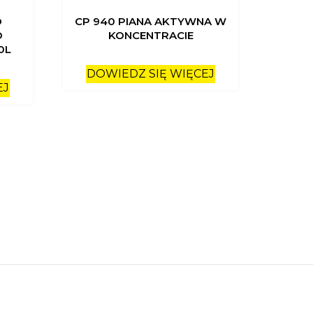
O
CP 940 PIANA AKTYWNA W
O
KONCENTRACIE
0L
DOWIEDZ SIĘ WIĘCEJ
EJ