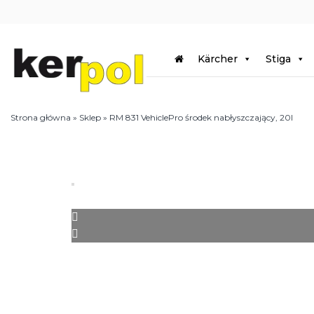
Kärcher
Stiga
Strona główna
»
Sklep
»
RM 831 VehiclePro środek nabłyszczający, 20l