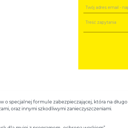
 o specjalnej formule zabezpieczającej, która na długo 
mi, oraz innymi szkodliwymi zanieczyszczeniami.
ysk dla myjni z programem „ochrona woskiem”