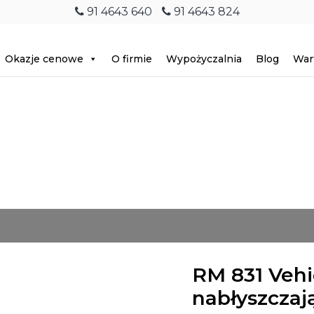
91 4643 640
91 4643 824
Okazje cenowe
O firmie
Wypożyczalnia
Blog
War
RM 831 Vehi
nabłyszczają