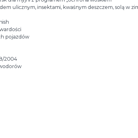
dem ulicznym, insektami, kwaśnym deszczem, solą w zim
nish
wardości
ach pojazdów
48/2004
owodorów