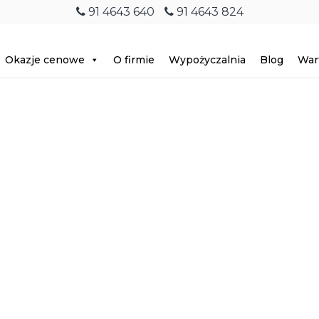
91 4643 640
91 4643 824
Okazje cenowe
O firmie
Wypożyczalnia
Blog
War