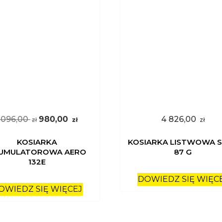
1 096,00
980,00
4 826,00
zł
zł
zł
KOSIARKA
KOSIARKA LISTWOWA S
UMULATOROWA AERO
87 G
132E
DOWIEDZ SIĘ WIĘC
OWIEDZ SIĘ WIĘCEJ