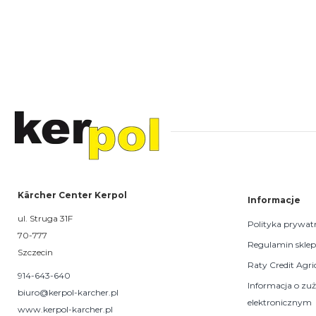
Kärcher Center Kerpol
Informacje
ul. Struga 31F
Polityka prywat
70-777
Regulamin skle
Szczecin
Raty Credit Agri
914-643-640
Informacja o zu
biuro@kerpol-karcher.pl
elektronicznym
www.kerpol-karcher.pl