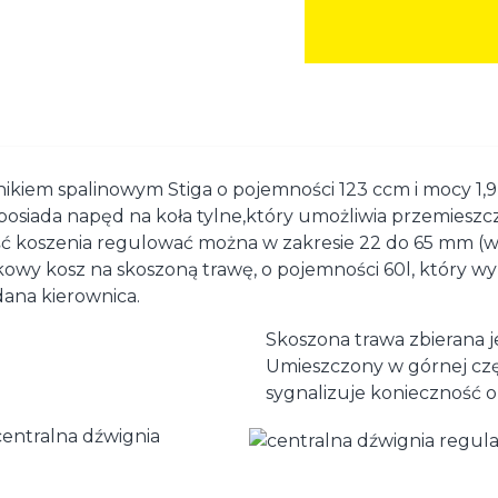
lnikiem spalinowym Stiga o pojemności 123 ccm i mocy 1
posiada napęd na koła tylne,który umożliwia przemieszcz
ość koszenia regulować można w zakresie 22 do 65 mm (
ikowy kosz na skoszoną trawę, o pojemności 60l, który w
ana kierownica.
Skoszona trawa zbierana j
Umieszczony w górnej częś
sygnalizuje konieczność o
centralna dźwignia