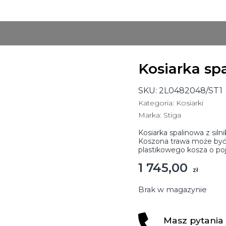
Kosiarka sp
SKU:
2L0482048/ST1
Kategoria:
Kosiarki
Marka:
Stiga
Kosiarka spalinowa z siln
Koszona trawa może być w
plastikowego kosza o poj
1 745,00
zł
Brak w magazynie
Masz pytania