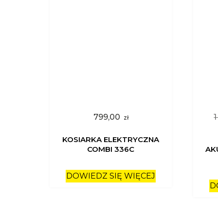
799,00
zł
KOSIARKA ELEKTRYCZNA
COMBI 336C
AK
DOWIEDZ SIĘ WIĘCEJ
D