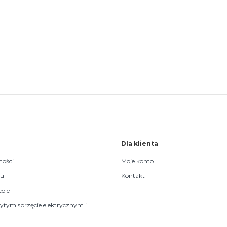
Dla klienta
ności
Moje konto
pu
Kontakt
cole
żytym sprzęcie elektrycznym i