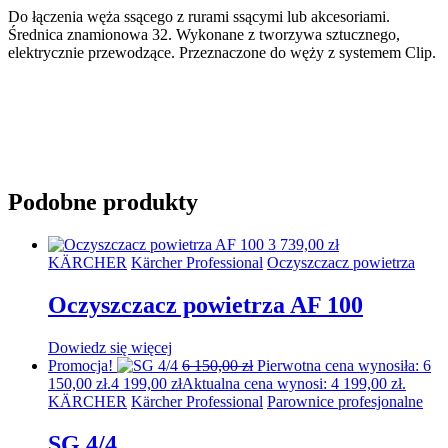
Do łączenia węża ssącego z rurami ssącymi lub akcesoriami.
Średnica znamionowa 32. Wykonane z tworzywa sztucznego,
elektrycznie przewodzące. Przeznaczone do węży z systemem Clip.
Podobne produkty
3 739,00
zł
KÄRCHER
Kärcher Professional
Oczyszczacz powietrza
Oczyszczacz powietrza AF 100
Dowiedz się więcej
Promocja!
6 150,00
zł
Pierwotna cena wynosiła: 6
150,00 zł.
4 199,00
zł
Aktualna cena wynosi: 4 199,00 zł.
KÄRCHER
Kärcher Professional
Parownice profesjonalne
SG 4/4