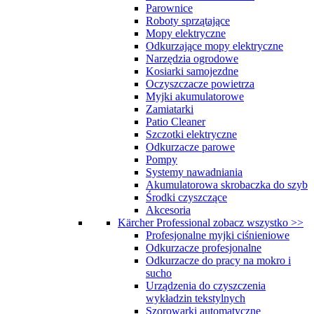
Parownice
Roboty sprzątające
Mopy elektryczne
Odkurzające mopy elektryczne
Narzędzia ogrodowe
Kosiarki samojezdne
Oczyszczacze powietrza
Myjki akumulatorowe
Zamiatarki
Patio Cleaner
Szczotki elektryczne
Odkurzacze parowe
Pompy
Systemy nawadniania
Akumulatorowa skrobaczka do szyb
Środki czyszczące
Akcesoria
Kärcher Professional
zobacz wszystko >>
Profesjonalne myjki ciśnieniowe
Odkurzacze profesjonalne
Odkurzacze do pracy na mokro i
sucho
Urządzenia do czyszczenia
wykładzin tekstylnych
Szorowarki automatyczne