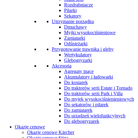
Rozdrabniacze
Pilarki
Sekatory
Utrzymanie porządku
Dmuchawy
Myjki wysokociśnieniowe
Zamiatarki
Odśnieżarki
Przygotowanie trawnika i gleby
Wertykulatory
Glebogryzarki
Akcesoria
Agregaty tnące
Akumulatory i ładowarki
Do kosiarek
Do traktorów serii Estate i Tornado
Do traktorów serii Park i Villa
Do myjek wysokociśnienieniowych
Do sekatorów i pilarek
Do zamiatarek
Do urządzeń wielofunkcyjnych
Do glebogryzarek
Okazje cenowe
Okazje cenowe Kärcher
Okazje cenowe Stiga