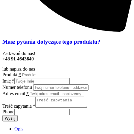
Masz pytania dotyczące tego produktu?
Zadzwoń do nas!
+48 91 4643640
lub napisz do nas
Produkt
*
Imię
*
Numer telefonu
Adres email
*
Treść zapytania
*
Phone
Wyślij
Opis