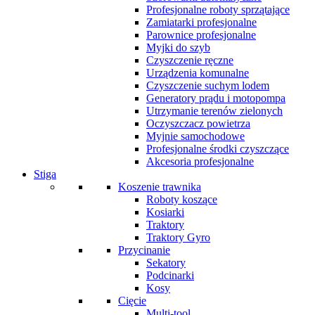
Profesjonalne roboty sprzątające
Zamiatarki profesjonalne
Parownice profesjonalne
Myjki do szyb
Czyszczenie ręczne
Urządzenia komunalne
Czyszczenie suchym lodem
Generatory prądu i motopompa
Utrzymanie terenów zielonych
Oczyszczacz powietrza
Myjnie samochodowe
Profesjonalne środki czyszczące
Akcesoria profesjonalne
Stiga
Koszenie trawnika
Roboty koszące
Kosiarki
Traktory
Traktory Gyro
Przycinanie
Sekatory
Podcinarki
Kosy
Cięcie
Multi-tool