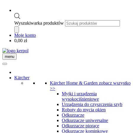
Wyszukiwarka produktów
Moje konto
0,00
zł
menu
Kärcher
Kärcher Home & Garden
zobacz wszystko
>>
Myjki i urządzenia
wysokociśnieniowe
Urządzenia do czyszczenia szyb
Roboty do mycia okien
Odkurzacze
Odkurzacze uniwersalne
Odkurzacze piorące
Odkurzacze kominkowe