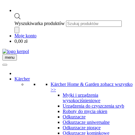
Wyszukiwarka produktów
Moje konto
0,00
zł
menu
Kärcher
Kärcher Home & Garden
zobacz wszystko
>>
Myjki i urządzenia
wysokociśnieniowe
Urządzenia do czyszczenia szyb
Roboty do mycia okien
Odkurzacze
Odkurzacze uniwersalne
Odkurzacze piorące
Odkurzacze kominkowe