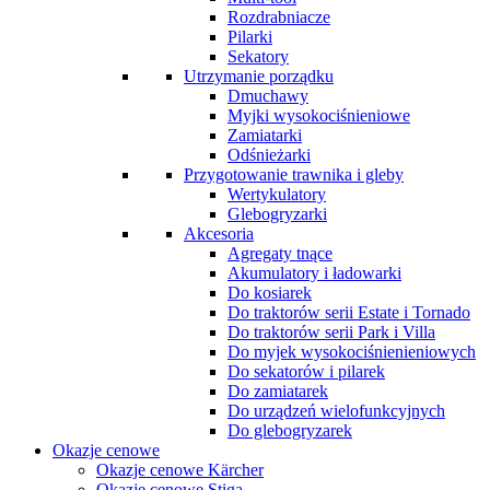
Rozdrabniacze
Pilarki
Sekatory
Utrzymanie porządku
Dmuchawy
Myjki wysokociśnieniowe
Zamiatarki
Odśnieżarki
Przygotowanie trawnika i gleby
Wertykulatory
Glebogryzarki
Akcesoria
Agregaty tnące
Akumulatory i ładowarki
Do kosiarek
Do traktorów serii Estate i Tornado
Do traktorów serii Park i Villa
Do myjek wysokociśnienieniowych
Do sekatorów i pilarek
Do zamiatarek
Do urządzeń wielofunkcyjnych
Do glebogryzarek
Okazje cenowe
Okazje cenowe Kärcher
Okazje cenowe Stiga