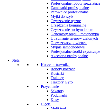
Profesjonalne roboty sprzątające
Zamiatarki profesjonalne
Parownice profesjonalne
Myjki do szyb
Czyszczenie ręczne
Urządzenia komunalne
Czyszczenie suchym lodem
Generatory prądu i motopompa
Utrzymanie terenów zielonych
Oczyszczacz powietrza
Myjnie samochodowe
Profesjonalne środki czyszczące
Akcesoria profesjonalne
Stiga
Koszenie trawnika
Roboty koszące
Kosiarki
Traktory
Traktory Gyro
Przycinanie
Sekatory
Podcinarki
Kosy
Cięcie
Multi-tool