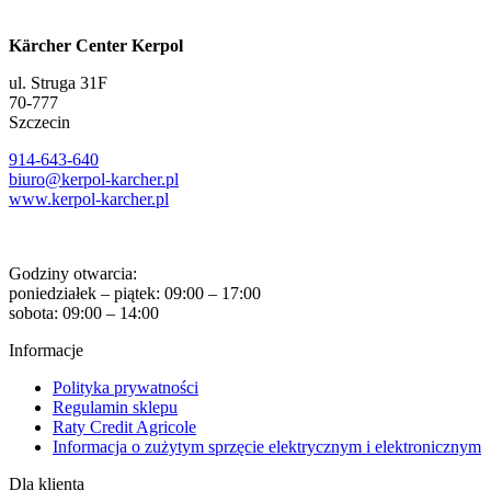
Kärcher Center Kerpol
ul. Struga 31F
70-777
Szczecin
914-643-640
biuro@kerpol-karcher.pl
www.kerpol-karcher.pl
Godziny otwarcia:
poniedziałek – piątek: 09:00 – 17:00
sobota: 09:00 – 14:00
Informacje
Polityka prywatności
Regulamin sklepu
Raty Credit Agricole
Informacja o zużytym sprzęcie elektrycznym i elektronicznym
Dla klienta