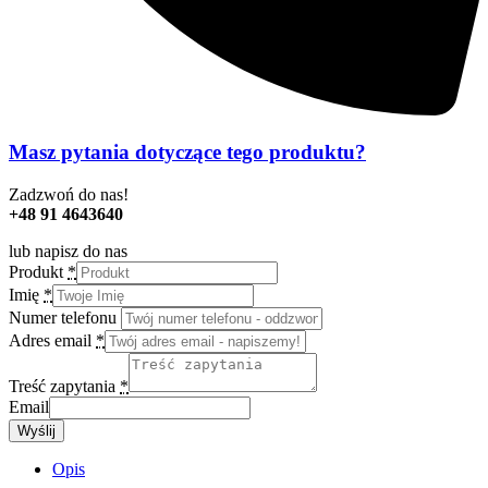
Masz pytania dotyczące tego produktu?
Zadzwoń do nas!
+48 91 4643640
lub napisz do nas
Produkt
*
Imię
*
Numer telefonu
Adres email
*
Treść zapytania
*
Email
Wyślij
Opis