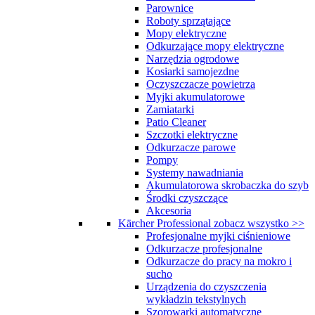
Parownice
Roboty sprzątające
Mopy elektryczne
Odkurzające mopy elektryczne
Narzędzia ogrodowe
Kosiarki samojezdne
Oczyszczacze powietrza
Myjki akumulatorowe
Zamiatarki
Patio Cleaner
Szczotki elektryczne
Odkurzacze parowe
Pompy
Systemy nawadniania
Akumulatorowa skrobaczka do szyb
Środki czyszczące
Akcesoria
Kärcher Professional
zobacz wszystko >>
Profesjonalne myjki ciśnieniowe
Odkurzacze profesjonalne
Odkurzacze do pracy na mokro i
sucho
Urządzenia do czyszczenia
wykładzin tekstylnych
Szorowarki automatyczne