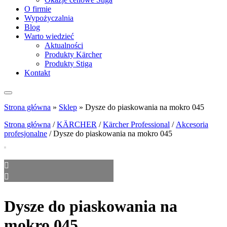
O firmie
Wypożyczalnia
Blog
Warto wiedzieć
Aktualności
Produkty Kärcher
Produkty Stiga
Kontakt
Strona główna
»
Sklep
»
Dysze do piaskowania na mokro 045
Strona główna
/
KÄRCHER
/
Kärcher Professional
/
Akcesoria
profesjonalne
/ Dysze do piaskowania na mokro 045
Dysze do piaskowania na
mokro 045