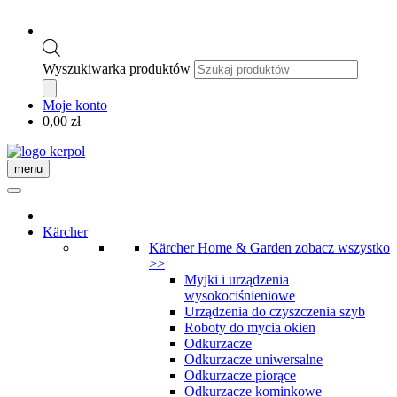
Wyszukiwarka produktów
Moje konto
0,00
zł
menu
Kärcher
Kärcher Home & Garden
zobacz wszystko
>>
Myjki i urządzenia
wysokociśnieniowe
Urządzenia do czyszczenia szyb
Roboty do mycia okien
Odkurzacze
Odkurzacze uniwersalne
Odkurzacze piorące
Odkurzacze kominkowe