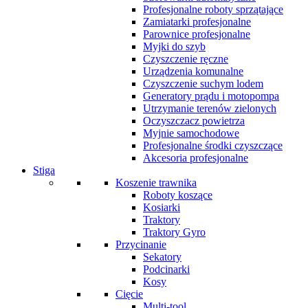
Profesjonalne roboty sprzątające
Zamiatarki profesjonalne
Parownice profesjonalne
Myjki do szyb
Czyszczenie ręczne
Urządzenia komunalne
Czyszczenie suchym lodem
Generatory prądu i motopompa
Utrzymanie terenów zielonych
Oczyszczacz powietrza
Myjnie samochodowe
Profesjonalne środki czyszczące
Akcesoria profesjonalne
Stiga
Koszenie trawnika
Roboty koszące
Kosiarki
Traktory
Traktory Gyro
Przycinanie
Sekatory
Podcinarki
Kosy
Cięcie
Multi-tool