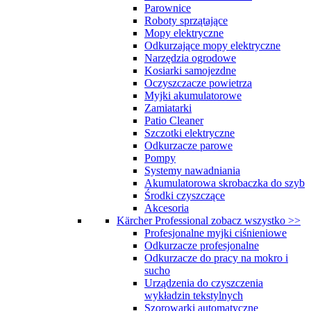
Parownice
Roboty sprzątające
Mopy elektryczne
Odkurzające mopy elektryczne
Narzędzia ogrodowe
Kosiarki samojezdne
Oczyszczacze powietrza
Myjki akumulatorowe
Zamiatarki
Patio Cleaner
Szczotki elektryczne
Odkurzacze parowe
Pompy
Systemy nawadniania
Akumulatorowa skrobaczka do szyb
Środki czyszczące
Akcesoria
Kärcher Professional
zobacz wszystko >>
Profesjonalne myjki ciśnieniowe
Odkurzacze profesjonalne
Odkurzacze do pracy na mokro i
sucho
Urządzenia do czyszczenia
wykładzin tekstylnych
Szorowarki automatyczne