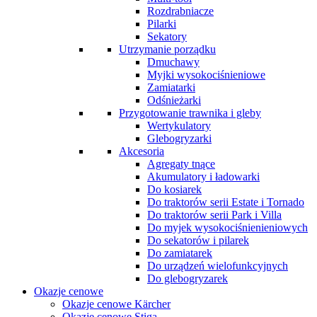
Rozdrabniacze
Pilarki
Sekatory
Utrzymanie porządku
Dmuchawy
Myjki wysokociśnieniowe
Zamiatarki
Odśnieżarki
Przygotowanie trawnika i gleby
Wertykulatory
Glebogryzarki
Akcesoria
Agregaty tnące
Akumulatory i ładowarki
Do kosiarek
Do traktorów serii Estate i Tornado
Do traktorów serii Park i Villa
Do myjek wysokociśnienieniowych
Do sekatorów i pilarek
Do zamiatarek
Do urządzeń wielofunkcyjnych
Do glebogryzarek
Okazje cenowe
Okazje cenowe Kärcher
Okazje cenowe Stiga