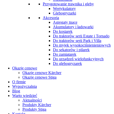
Przygotowanie trawnika i gleby
Wertykulatory
Glebogryzarki
Akcesoria
Agregaty tnące
Akumulatory i ładowarki
Do kosiarek
Do traktorów serii Estate i Tornado
Do traktorów serii Park i Villa
Do myjek wysokociśnienieniowych
Do sekatorów i pilarek
Do zamiatarek
Do urządzeń wielofunkcyjnych
Do glebogryzarek
Okazje cenowe
Okazje cenowe Kärcher
Okazje cenowe Stiga
O firmie
Wypożyczalnia
Blog
Warto wiedzieć
Aktualności
Produkty Kärcher
Produkty Stiga
Kontakt