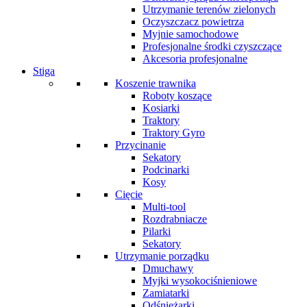
Utrzymanie terenów zielonych
Oczyszczacz powietrza
Myjnie samochodowe
Profesjonalne środki czyszczące
Akcesoria profesjonalne
Stiga
Koszenie trawnika
Roboty koszące
Kosiarki
Traktory
Traktory Gyro
Przycinanie
Sekatory
Podcinarki
Kosy
Cięcie
Multi-tool
Rozdrabniacze
Pilarki
Sekatory
Utrzymanie porządku
Dmuchawy
Myjki wysokociśnieniowe
Zamiatarki
Odśnieżarki