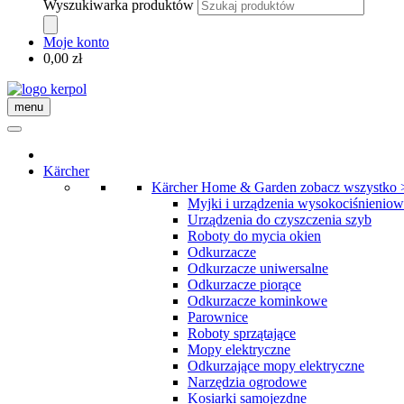
Wyszukiwarka produktów
Moje konto
0,00
zł
menu
Kärcher
Kärcher Home & Garden
zobacz wszystko 
Myjki i urządzenia wysokociśnienio
Urządzenia do czyszczenia szyb
Roboty do mycia okien
Odkurzacze
Odkurzacze uniwersalne
Odkurzacze piorące
Odkurzacze kominkowe
Parownice
Roboty sprzątające
Mopy elektryczne
Odkurzające mopy elektryczne
Narzędzia ogrodowe
Kosiarki samojezdne