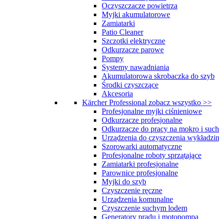
Oczyszczacze powietrza
Myjki akumulatorowe
Zamiatarki
Patio Cleaner
Szczotki elektryczne
Odkurzacze parowe
Pompy
Systemy nawadniania
Akumulatorowa skrobaczka do szyb
Środki czyszczące
Akcesoria
Kärcher Professional
zobacz wszystko >>
Profesjonalne myjki ciśnieniowe
Odkurzacze profesjonalne
Odkurzacze do pracy na mokro i suc
Urządzenia do czyszczenia wykładzin
Szorowarki automatyczne
Profesjonalne roboty sprzątające
Zamiatarki profesjonalne
Parownice profesjonalne
Myjki do szyb
Czyszczenie ręczne
Urządzenia komunalne
Czyszczenie suchym lodem
Generatory prądu i motopompa