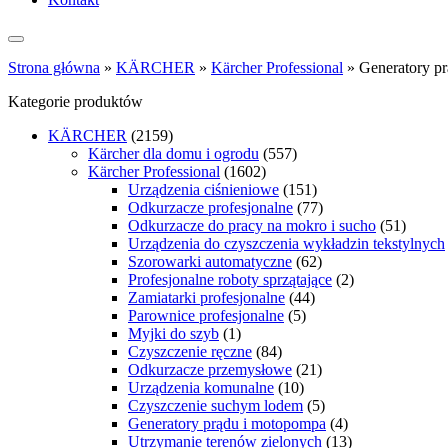
Strona główna
»
KÄRCHER
»
Kärcher Professional
»
Generatory p
Kategorie produktów
KÄRCHER
(2159)
Kärcher dla domu i ogrodu
(557)
Kärcher Professional
(1602)
Urządzenia ciśnieniowe
(151)
Odkurzacze profesjonalne
(77)
Odkurzacze do pracy na mokro i sucho
(51)
Urządzenia do czyszczenia wykładzin tekstylnych
Szorowarki automatyczne
(62)
Profesjonalne roboty sprzątające
(2)
Zamiatarki profesjonalne
(44)
Parownice profesjonalne
(5)
Myjki do szyb
(1)
Czyszczenie ręczne
(84)
Odkurzacze przemysłowe
(21)
Urządzenia komunalne
(10)
Czyszczenie suchym lodem
(5)
Generatory prądu i motopompa
(4)
Utrzymanie terenów zielonych
(13)